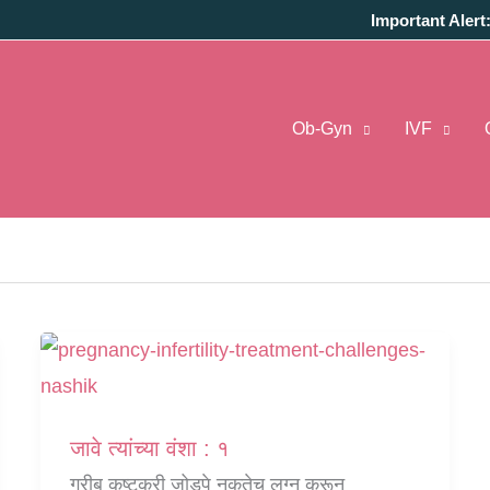
Important Alert
Ob-Gyn
IVF
ent Meaning
जावे त्यांच्या वंशा : १
गरीब कष्टकरी जोडपे नुकतेच लग्न करून