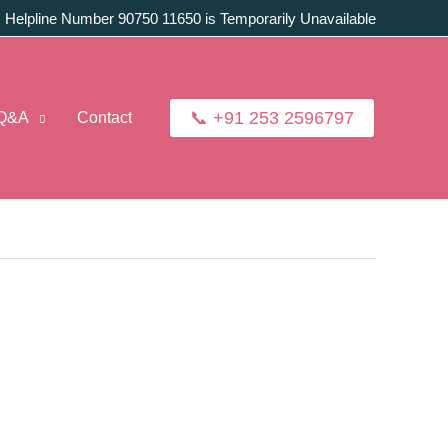
:
Helpline Number 90750 11650 is Temporarily Unavailable
📞 +91 253 2596797
Q&A
Contact