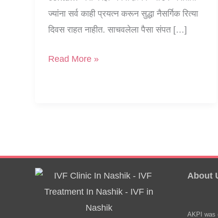
ज्यांना सर्व काही प्रयत्न करून सुद्धा नैसर्गिक रित्या
दिवस राहत नाहीत. साचवलेला पैसा संपत […]
जावे
Read More »
त्यांच्या
वंशा
:
२
About 
AKPI was e